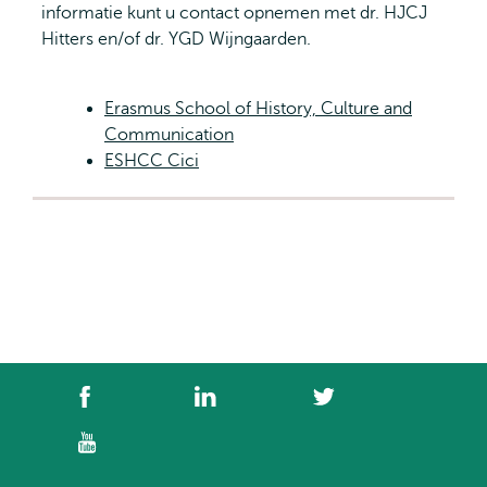
informatie kunt u contact opnemen met dr. HJCJ
Hitters en/of dr. YGD Wijngaarden.
Erasmus School of History, Culture and
Communication
ESHCC Cici
Social
Facebook
LinkedIn
Twitter
media
links
YouTube